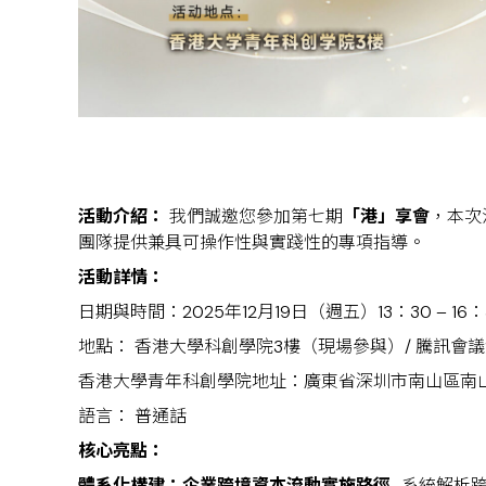
活動介紹：
我們誠邀您參加第七期
「港」享會
，本次
團隊提供兼具可操作性與實踐性的專項指導。
活動詳情：
日期與時間：2025年12月19日（週五）13：30 – 16：
地點： 香港大學科創學院3樓（現場參與）/ 騰訊
香港大學青年科創學院地址：廣東省深圳市南山區南山街
語言： 普通話
核心亮點：
體系化構建：企業跨境資本流動實施路徑
–系統解析