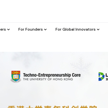
ers
For Founders
For Global Innovators