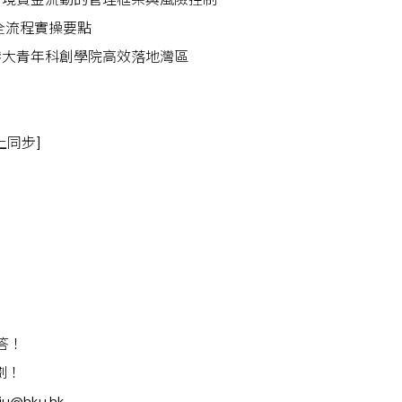
全流程實操要點
港大青年科創學院高效落地灣區
上同步]
答！
劃！
@hku.hk