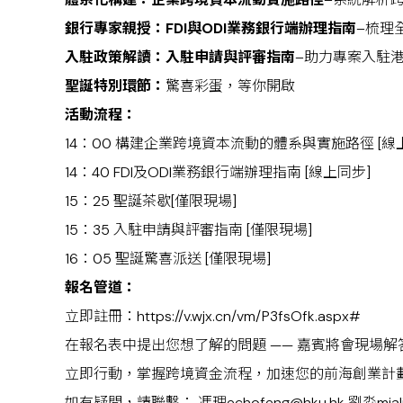
銀行專家親授：
FDI與ODI業務銀行端辦理指南
–梳理
入駐政策解讀：入駐申請與評審指南
–助力專案入駐
聖誕特別環節：
驚喜彩蛋，等你開啟
活動流程：
14：00 構建企業跨境資本流動的體系與實施路徑 [線
14：40 FDI及ODI業務銀行端辦理指南 [線上同步]
15：25 聖誕茶歇[僅限現場]
15：35 入駐申請與評審指南 [僅限現場]
16：05 聖誕驚喜派送 [僅限現場]
報名管道：
立即註冊：
https://v.wjx.cn/vm/P3fsOfk.aspx#
在報名表中提出您想了解的問題 —— 嘉賓將會現場解
立即行動，掌握跨境資金流程，加速您的前海創業計
如有疑問，請聯繫： 馮理echofeng@hku.hk 劉淼mialiu