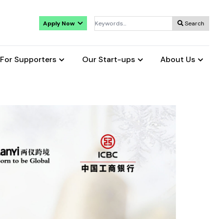
Apply Now
Search
For Supporters
Our Start-ups
About Us