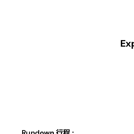
Ex
Rund
own
行程 :