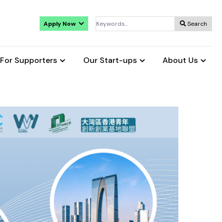
Apply Now
Search
For Supporters
Our Start-ups
About Us