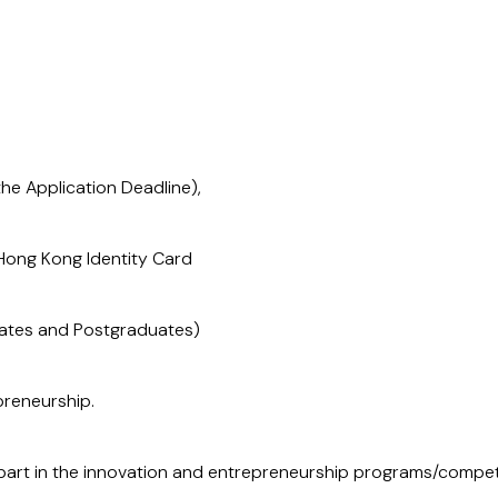
e Application Deadline),
Hong Kong Identity Card
uates and Postgraduates)
preneurship.
en part in the innovation and entrepreneurship programs/comp