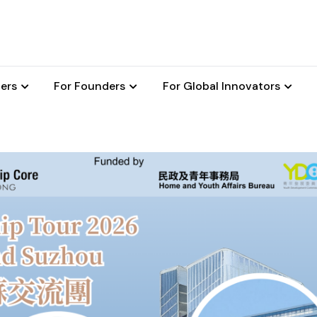
ers
For Founders
For Global Innovators