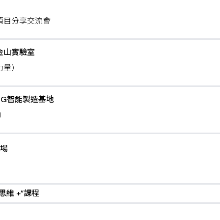
項目分享交流會
金山實驗室
力量）
5G智能製造基地
）
廣場
維 +”課程