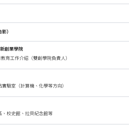
合影）
創新創業學院
業教育工作介紹（雙創學院負責人）
重點實驗室（計算機、化學等方向）
校區、校史館、拉貝紀念館等