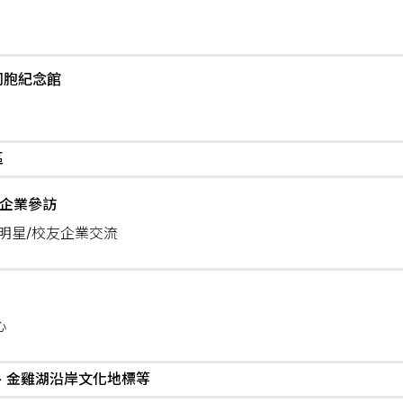
同胞紀念館
區
醫療企業參訪
/明星/校友企業交流
心
、金雞湖沿岸文化地標等