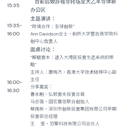
合影后致辞领导转场至大乙半导体新
15:35
办公区
主题演讲：
15:35-
“跨境合作：全球创新”
16:00
Ann Davidson女士，剑桥大学贾吉商学院科
创中心负责人
圆桌讨论
：
“
解锁资本：进入大湾区投资生态系统的策
略
”
主持人：唐梅杰，香港大学技术转移中心副
主任
16:00-
分享嘉宾：
16:30
曹永刚，弘毅资本投资总裁
马志强，国宏嘉信联合创始人
蔡伟彬，深圳市创新投资集团有限公司早期
投资部总经理
王 莹，范擎科技有限公司合伙人