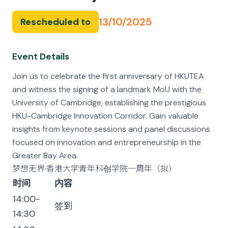
13/10/2025
Rescheduled to
Event Details
Join us to celebrate the first anniversary of HKUTEA
and
witness
the signing of a landmark MoU with the
University of Cambridge,
establishing
the prestigious
HKU-Cambridge Innovation Corridor. Gain valuable
insights from keynote sessions and panel discussions
focused on innovation and entrepreneurship in the
Greater Bay Area.
梦想无界·
香港大学青年科创学院一周年
（拟）
时间
内容
14:00-
签到
14:30