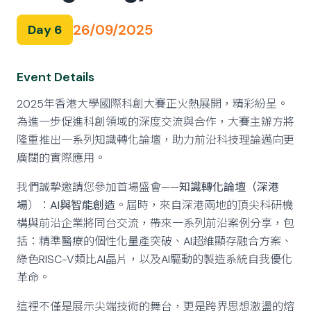
26/09/2025
Day 6
Event Details
2025年香港大學國際科創大賽正火熱展開，精彩紛呈。
為進一步促進科創領域的深度交流與合作，大賽主辦方將
隆重推出一系列知識轉化論壇，助力前沿科技理論邁向更
廣闊的實際應用。
我們誠摯邀請您參加首場盛會——
知識轉化論壇（深港
場
）：
AI與智能創造
。屆時，來自深港兩地的頂尖科研機
構與前沿企業將同台交流，帶來一系列前沿案例分享，包
括：精準醫療的個性化量產突破、AI超維顯存融合方案、
綠色RISC-V類比AI晶片，以及AI驅動的製造系統自我優化
革命。
這裡不僅是展示尖端技術的舞台，更是跨界思想激盪的熔