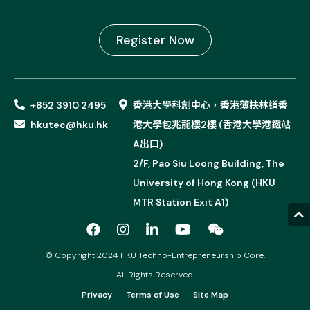
Register Now
+852 3910 2495
香港大學科創中心，香港薄扶林道香
hkutec@hku.hk
港大學包兆龍樓2樓 (香港大學港鐵站
A出口)
2/F, Pao Siu Loong Building, The
University of Hong Kong (HKU
MTR Station Exit A1)
© Copyright 2024 HKU Techno-Entrepreneurship Core.
All Rights Reserved.
Privacy
Terms of Use
Site Map